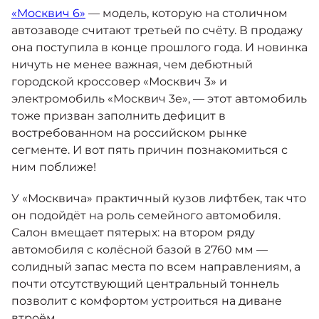
Москвич 6
«Москвич 6»
— модель, которую на столичном
Яркий динамичный седан
автозаводе считают третьей по счёту. В продажу
от 2 237 000 ₽*
КОНТАКТЫ
она поступила в конце прошлого года. И новинка
Кредитные программы
Моторное масло
ничуть не менее важная, чем дебютный
городской кроссовер «Москвич 3» и
СЕРВИСНЫЕ АКЦИИ
электромобиль «Москвич 3е», — этот автомобиль
Спецпредложения
Москвич 3 с ручным
тоже призван заполнить дефицит в
управлением (РУ)
Кроссовер, создающий равные
востребованном на российском рынке
АКСЕССУАРЫ
возможности
Калькулятор трейд-ин
сегменте. И вот пять причин познакомиться с
от 2 069 000 ₽*
ним поближе!
У «Москвича» практичный кузов лифтбек, так что
Страховые программы
Москвич 8
он подойдёт на роль семейного автомобиля.
Практичный семиместный
Салон вмещает пятерых: на втором ряду
кроссовер
автомобиля с колёсной базой в 2760 мм —
от 3 125 000 ₽*
солидный запас места по всем направлениям, а
почти отсутствующий центральный тоннель
позволит с комфортом устроиться на диване
втроём.